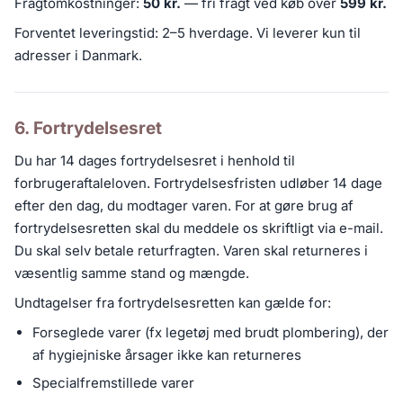
Fragtomkostninger:
50 kr.
— fri fragt ved køb over
599 kr.
Forventet leveringstid: 2–5 hverdage. Vi leverer kun til
adresser i Danmark.
6. Fortrydelsesret
Du har 14 dages fortrydelsesret i henhold til
forbrugeraftaleloven. Fortrydelsesfristen udløber 14 dage
efter den dag, du modtager varen. For at gøre brug af
fortrydelsesretten skal du meddele os skriftligt via e-mail.
Du skal selv betale returfragten. Varen skal returneres i
væsentlig samme stand og mængde.
Undtagelser fra fortrydelsesretten kan gælde for:
Forseglede varer (fx legetøj med brudt plombering), der
af hygiejniske årsager ikke kan returneres
Specialfremstillede varer