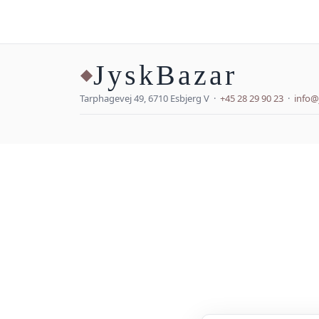
JyskBazar
◆
Tarphagevej 49, 6710 Esbjerg V ·
+45 28 29 90 23
·
info@