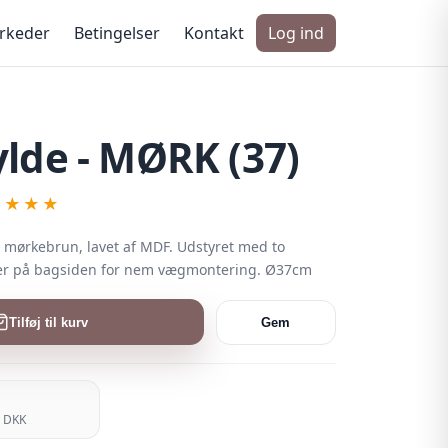
rkeder
Betingelser
Kontakt
Log ind
lde - MØRK (37)
★★★★
i mørkebrun, lavet af MDF. Udstyret med to
r på bagsiden for nem vægmontering. Ø37cm
Tilføj til kurv
Gem
5 DKK