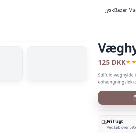
g
JyskBazar Ma
Væghy
125 DKK
★
Stilfuld væghylde 
ophængningsløkke
Fri fragt
Ved køb over 59