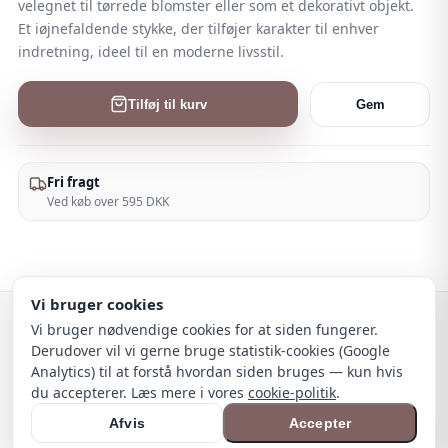
velegnet til tørrede blomster eller som et dekorativt objekt.
Et iøjnefaldende stykke, der tilføjer karakter til enhver
indretning, ideel til en moderne livsstil.
Tilføj til kurv
Gem
Fri fragt
Ved køb over 595 DKK
Vi bruger cookies
JyskBazar
◆
Vi bruger nødvendige cookies for at siden fungerer.
Derudover vil vi gerne bruge statistik-cookies (Google
Tarphagevej 49, 6710 Esbjerg V ·
+45 28 29 90 23
·
info@jyskbazar.dk
·
Analytics) til at forstå hvordan siden bruges — kun hvis
CVR 37136743
du accepterer. Læs mere i vores
cookie-politik
.
Afvis
Accepter
Din kurv
0